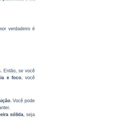
mor verdadeiro é
s. Então, se você
ia e foco
, você
sição
. Você pode
nter.
eira sólida
, seja