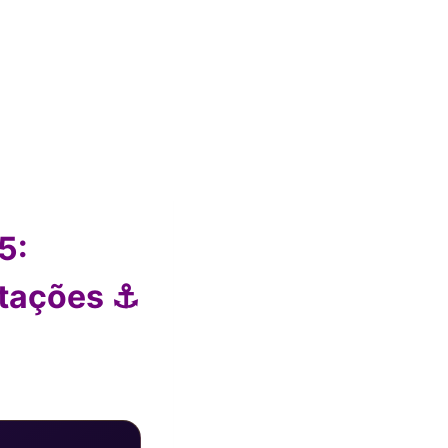
5:
etações ⚓