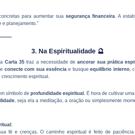
concretas para aumentar sua
segurança financeira
. A esta
e e planejamento.”
3. Na Espiritualidade 🔮
, a
Carta 35
traz a necessidade de
ancorar sua prática espir
se
conecte com sua essência
e busque
equilíbrio interno
, 
 crescimento espiritual.
um símbolo de
profundidade espiritual
. É hora de cultivar uma
ilidade
, seja ela a meditação, a oração ou simplesmente mo
itual:
ua fé e crenças. O caminho espiritual é feito de paciência