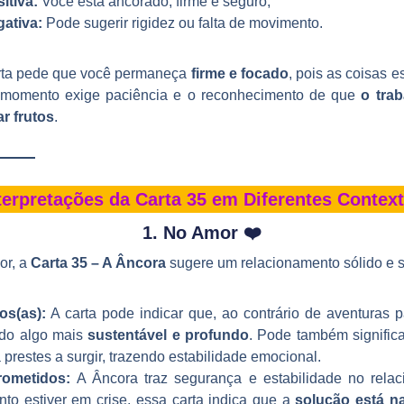
itiva:
Você está ancorado, firme e seguro;
ativa:
Pode sugerir rigidez ou falta de movimento.
arta pede que você permaneça
firme e focado
, pois as coisas e
 momento exige paciência e o reconhecimento de que
o tra
r frutos
.
terpretações da Carta 35 em Diferentes Contex
1. No Amor ❤️
or, a
Carta 35 – A Âncora
sugere um relacionamento sólido e 
os(as):
A carta pode indicar que, ao contrário de aventuras 
ndo algo mais
sustentável e profundo
. Pode também signific
 prestes a surgir, trazendo estabilidade emocional.
ometidos:
A Âncora traz segurança e estabilidade no rela
nto estiver em crise, essa carta indica que a
solução está n