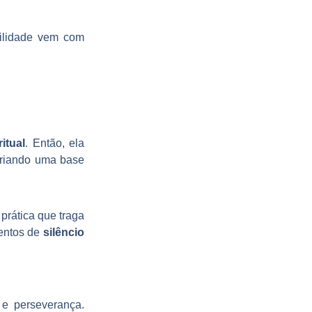
bilidade vem com
itual
. Então, ela
criando uma base
 prática que traga
mentos de
silêncio
 e perseverança.