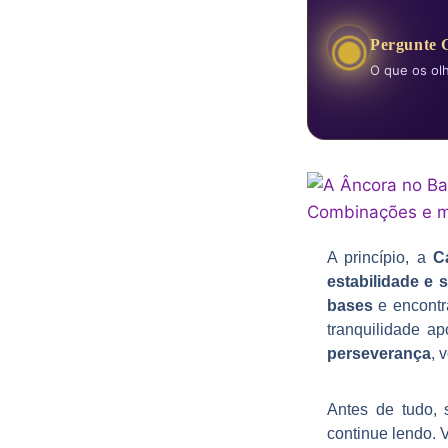
◉
Pergunte 
O que os ol
A princípio, a
C
estabilidade e 
bases
e encontr
tranquilidade a
perseverança
, 
Antes de tudo,
continue lendo. 