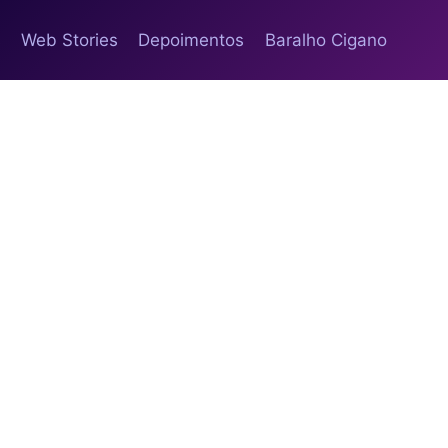
s
Web Stories
Depoimentos
Baralho Cigano