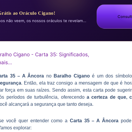
Grátis ao Oráculo Cigano!
Consult
hos não veem, os nossos oráculos te revelam...
arta 35 – A Âncora
no
Baralho Cigano
é um dos símbolos
segurança
. Então, ela traz consigo a mensagem de que é ho
ar força em suas raízes. Sendo assim, esta carta pode suger
pós períodos de turbulência, oferecendo
a certeza de que, 
você alcançará a segurança que tanto deseja.
 se você quer entender como a
Carta 35 – A Âncora
pode 
Vamos explorar: