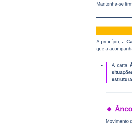
Mantenha-se firme
A princípio, a
Ca
que a acompanha
A carta
situaçõ
estrutur
🔹 Ânco
Movimento q