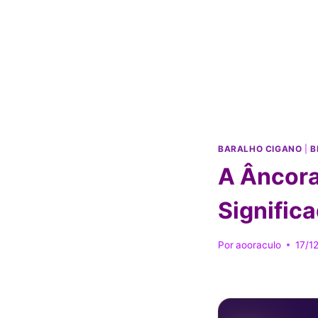
BARALHO CIGANO
|
B
A Âncora
Signific
Por
aooraculo
17/1