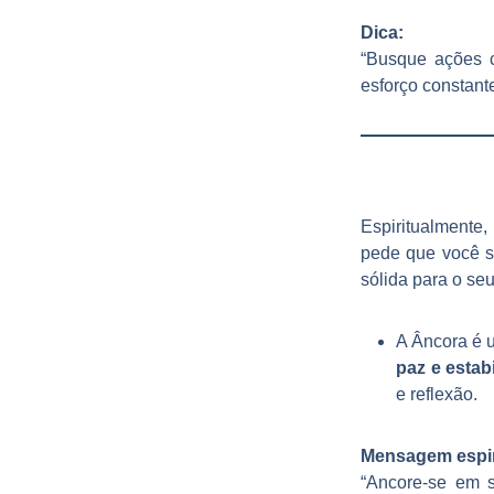
Dica:
“Busque ações 
esforço constant
Espiritualmente
pede que você 
sólida para o seu
A Âncora é 
paz e estab
e reflexão.
Mensagem espir
“Ancore-se em s