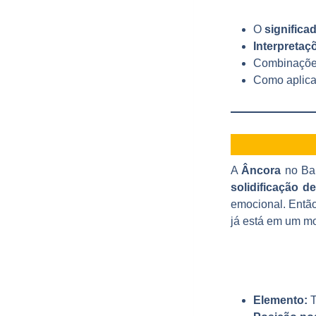
O
significa
Interpretaç
Combinações
Como aplica
A
Âncora
no Bar
solidificação d
emocional. Então
já está em um 
Elemento:
T