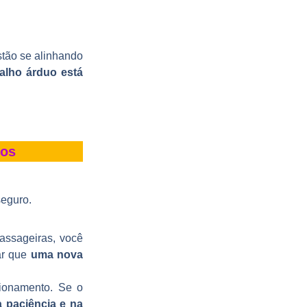
stão se alinhando
balho árduo está
tos
seguro.
passageiras, você
ar que
uma nova
cionamento. Se o
a paciência e na