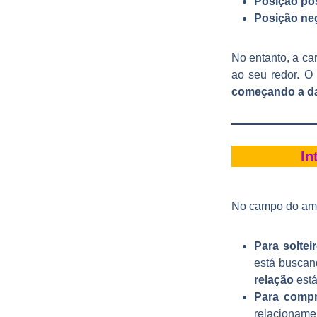
Posição pos
Posição neg
No entanto, a c
ao seu redor. O
começando a da
In
No campo do am
Para solteir
está busca
relação
está
Para compr
relacioname