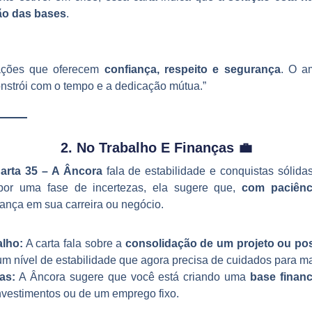
ão das bases
.
lações que oferecem
confiança, respeito e segurança
. O a
nstrói com o tempo e a dedicação mútua.”
2. No Trabalho E Finanças 💼
arta 35 – A Âncora
fala de estabilidade e conquistas sólida
por uma fase de incertezas, ela sugere que,
com paciênc
ança em sua carreira ou negócio.
alho:
A carta fala sobre a
consolidação de um projeto ou po
 um nível de estabilidade que agora precisa de cuidados para ma
as:
A Âncora sugere que você está criando uma
base financ
nvestimentos ou de um emprego fixo.