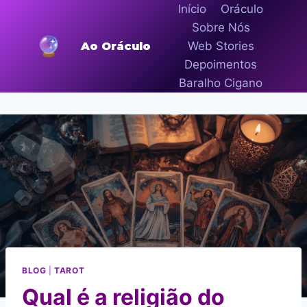
Pular
Início
Oráculo
para
Sobre Nós
o
Web Stories
Ao Oráculo
Conteúdo
Depoimentos
Baralho Cigano
BLOG
|
TAROT
Qual é a religião do