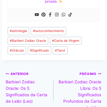
jornada.
Tags
#
astrologia
#
autoconhecimento
do
#
Barbieri Zodiac Oracle
#
Carta de Virgem
Post:
#
Oráculo
#
Significado
#
Tarot
Navegação
ANTERIOR
PRÓXIMO
Barbieri Zodiac
Barbieri Zodiac Oracle
de
Oracle: Os 5
Libra: Os 5
Post
Significados da Carta
Significados
de Leão (Leo)
Profundos da Carta