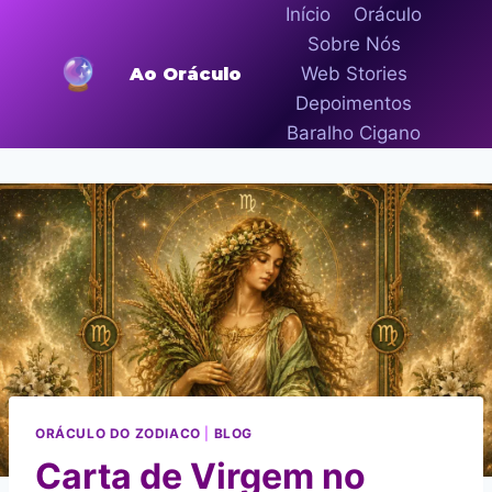
Pular
Início
Oráculo
para
Sobre Nós
o
Web Stories
Ao Oráculo
Conteúdo
Depoimentos
Baralho Cigano
ORÁCULO DO ZODIACO
|
BLOG
Carta de Virgem no