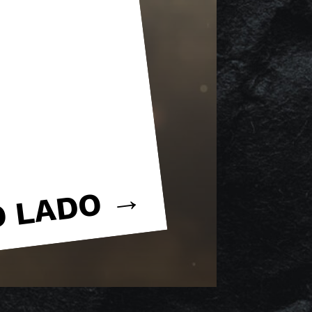
O LADO →