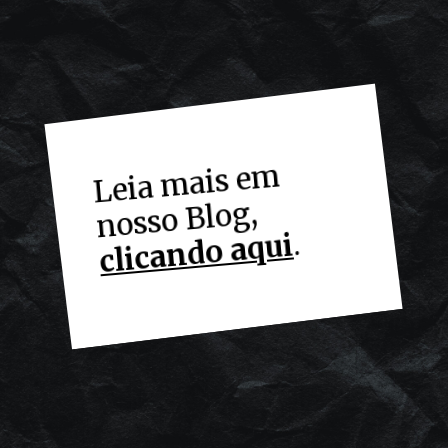
Leia
mais e
m
nosso Blog,
.
clicando aqui