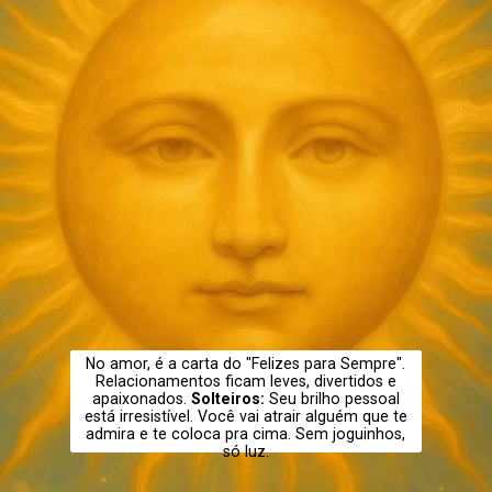
No amor, é a carta do "Felizes para Sempre".
Relacionamentos ficam leves, divertidos e
apaixonados.
Solteiros:
Seu brilho pessoal
está irresistível. Você vai atrair alguém que te
admira e te coloca pra cima. Sem joguinhos,
só luz.