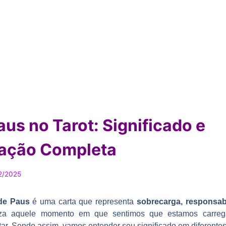
us no Tarot: Significado e
tação Completa
2/2025
de Paus
é uma carta que representa
sobrecarga, responsab
liza aquele momento em que sentimos que estamos carre
r. Sendo assim, vamos entender seu significado em diferentes