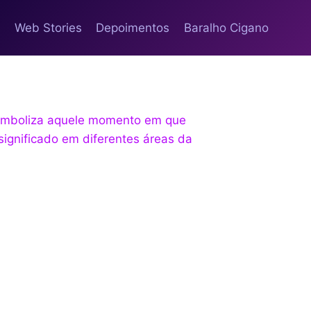
s
Web Stories
Depoimentos
Baralho Cigano