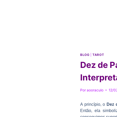
BLOG
|
TAROT
Dez de Pa
Interpre
Por
aooraculo
12/0
A princípio, o
Dez 
Então, ela simbo
conseguimos suporta