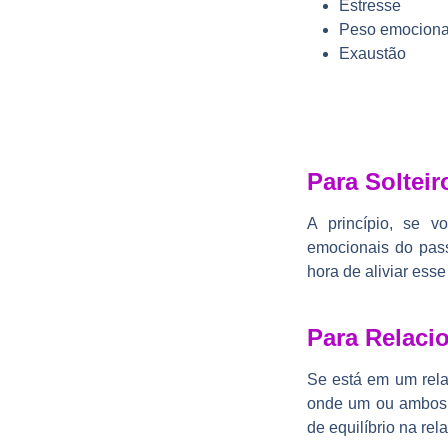
Estresse
Peso emociona
Exaustão
Para Solteir
A princípio, se v
emocionais do pass
hora de aliviar ess
Para Relaci
Se está em um rel
onde um ou ambos o
de equilíbrio na re