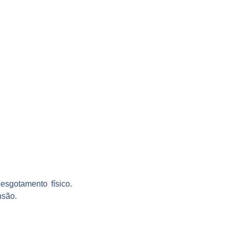
sgotamento físico.
nsão.