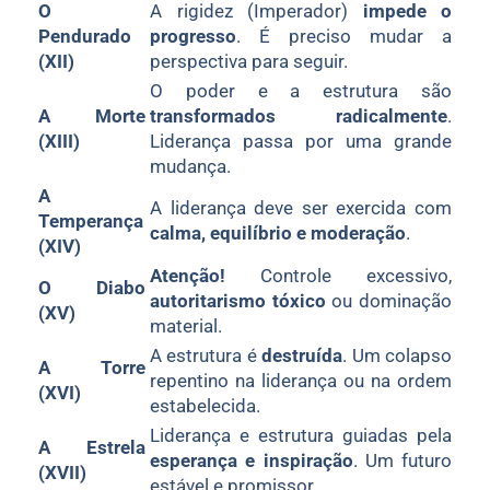
O
A rigidez (Imperador)
impede o
Pendurado
progresso
. É preciso mudar a
(XII)
perspectiva para seguir.
O poder e a estrutura são
A Morte
transformados radicalmente
.
(XIII)
Liderança passa por uma grande
mudança.
A
A liderança deve ser exercida com
Temperança
calma, equilíbrio e moderação
.
(XIV)
Atenção!
Controle excessivo,
O Diabo
autoritarismo tóxico
ou dominação
(XV)
material.
A estrutura é
destruída
. Um colapso
A Torre
repentino na liderança ou na ordem
(XVI)
estabelecida.
Liderança e estrutura guiadas pela
A Estrela
esperança e inspiração
. Um futuro
(XVII)
estável e promissor.