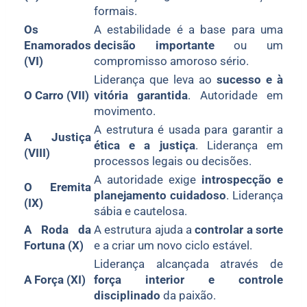
formais.
Os
A estabilidade é a base para uma
Enamorados
decisão importante
ou um
(VI)
compromisso amoroso sério.
Liderança que leva ao
sucesso e à
O Carro (VII)
vitória garantida
. Autoridade em
movimento.
A estrutura é usada para garantir a
A Justiça
ética e a justiça
. Liderança em
(VIII)
processos legais ou decisões.
A autoridade exige
introspecção e
O Eremita
planejamento cuidadoso
. Liderança
(IX)
sábia e cautelosa.
A Roda da
A estrutura ajuda a
controlar a sorte
Fortuna (X)
e a criar um novo ciclo estável.
Liderança alcançada através de
A Força (XI)
força interior e controle
disciplinado
da paixão.