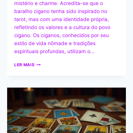
mistério e charme. Acredita-se que o
baralho cigano tenha sido inspirado no
tarot, mas com uma identidade própria,
refletindo os valores e a cultura do povo
cigano. Os ciganos, conhecidos por seu
estilo de vida nômade e tradições
espirituais profundas, utilizam o…
A
LER MAIS
FASCINANTE
HISTÓRIA
DO
BARALHO
CIGANO:
DESCOBRINDO
SEUS
MISTÉRIOS