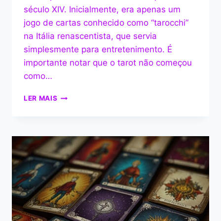
século XIV. Inicialmente, era apenas um
jogo de cartas conhecido como “tarocchi”
na Itália renascentista, que servia
simplesmente para entretenimento. É
importante notar que o tarot não começou
como…
DESVENDANDO
LER MAIS
O
BARALHO
DE
TAROT:
UM
GUIA
COMPLETO