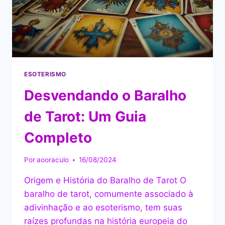
ESOTERISMO
Desvendando o Baralho
de Tarot: Um Guia
Completo
Por
aooraculo
16/08/2024
Origem e História do Baralho de Tarot O
baralho de tarot, comumente associado à
adivinhação e ao esoterismo, tem suas
raízes profundas na história europeia do