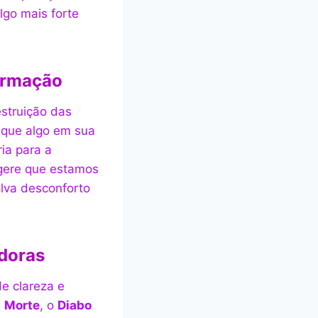
lgo mais forte
formação
estruição das
r que algo em sua
ia para a
ere que estamos
lva desconforto
adoras
e clareza e
a
Morte
, o
Diabo