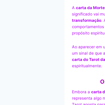
A
carta da Morte
significado vai m
transformação
.
comportamentos o
propósito espirit
Ao aparecer em u
um sinal de que 
carta do Tarot d
espiritualmente.
O
Embora a
carta 
representa algo m
Tarot aponta par