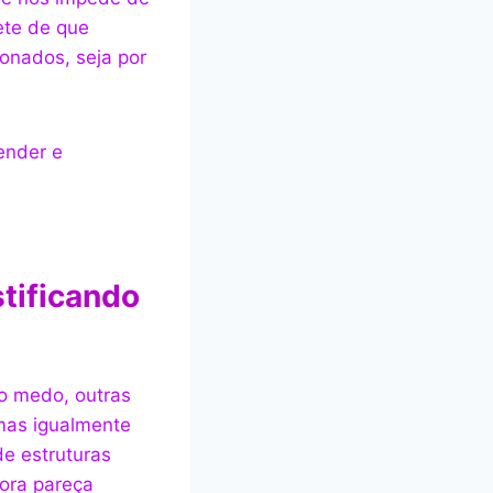
ete de que
onados, seja por
ender e
tificando
o medo, outras
mas igualmente
e estruturas
bora pareça