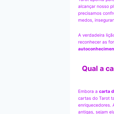
alcançar nosso p
precisamos confr
medos, inseguran
A verdadeira liçã
reconhecer as fo
autoconheciment
Qual a ca
Embora a
carta 
cartas do Tarot 
enriquecedores.
antigas, sejam el