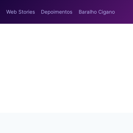
s
Web Stories
Depoimentos
Baralho Cigano