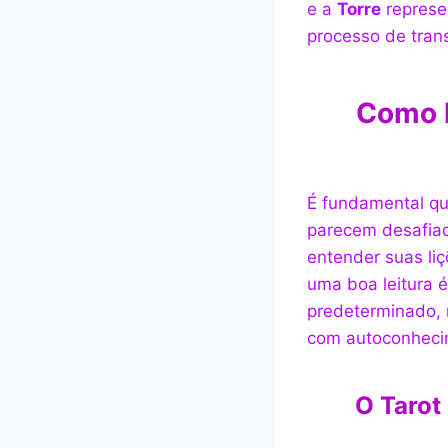
e a
Torre
represen
processo de trans
Como l
É fundamental qu
parecem desafiado
entender suas li
uma boa leitura 
predeterminado,
com autoconheci
O Tarot