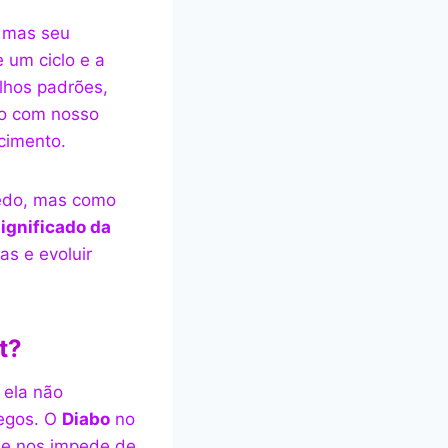
, mas seu
e um ciclo e a
lhos padrões,
do com nosso
cimento.
medo, mas como
ignificado da
s e evoluir
t?
 ela não
pegos. O
Diabo
no
 e nos impede de