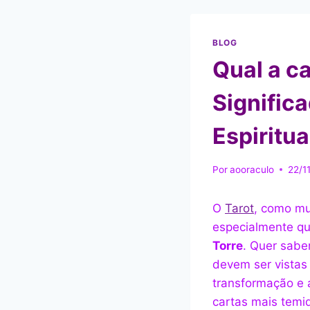
BLOG
Qual a ca
Signific
Espiritua
Por
aooraculo
22/1
O
Tarot
, como mui
especialmente qu
Torre
. Quer sabe
devem ser vistas
transformação e 
cartas mais temi