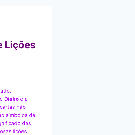
e Lições
tado,
 o
Diabo
e a
 cartas não
mo símbolos de
gnificado das
osas lições