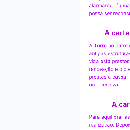
alarmante, é uma 
possa ser reconst
A carta
A
Torre
no Tarot 
antigas estrutur
vida está preste
renovação e o cr
prestes a passar
ou incerteza.
A car
Para equilibrar a
realização. Depo