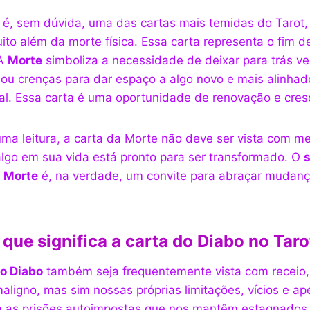
é, sem dúvida, uma das cartas mais temidas do Tarot
uito além da morte física. Essa carta representa o fim d
 A
Morte
simboliza a necessidade de deixar para trás ve
u crenças para dar espaço a algo novo e mais alinha
ual. Essa carta é uma oportunidade de renovação e cres
ma leitura, a carta da Morte não deve ser vista com 
algo em sua vida está pronto para ser transformado. O
s
a Morte
é, na verdade, um convite para abraçar mudança
 que significa a carta do Diabo no Taro
do Diabo
também seja frequentemente vista com receio,
aligno, mas sim nossas próprias limitações, vícios e a
a as prisões autoimpostas que nos mantêm estagnados