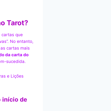
no Tarot?
 cartas que
as”. No entanto,
e as cartas mais
do da carta do
bem-sucedida.
 início de