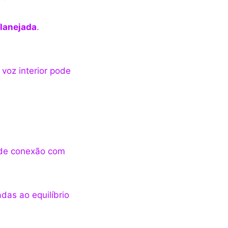
planejada
.
 voz interior pode
de conexão com
adas ao equilíbrio