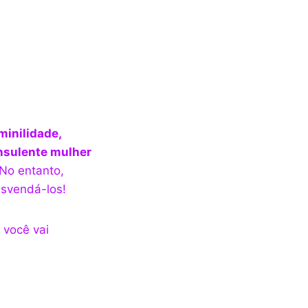
minilidade,
nsulente mulher
 No entanto,
esvendá-los!
 você vai