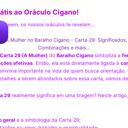
átis ao Oráculo Cigano!
ão veem, os nossos oráculos te revelam...
a
Carta 29 (A Mulher)
do
Baralho Cigano
simboliza a
fe
ações afetivas
. Então, ela está diretamente ligada à
co
feminina importante na vida de quem busca orientação.
etalhes a serem abordados sobre essa carta, vamos d
a 29
realmente significa em uma tiragem? Neste artigo,
o geral
e a simbologia da Carta 29;
tações no amor, trabalho e espiritualidade;