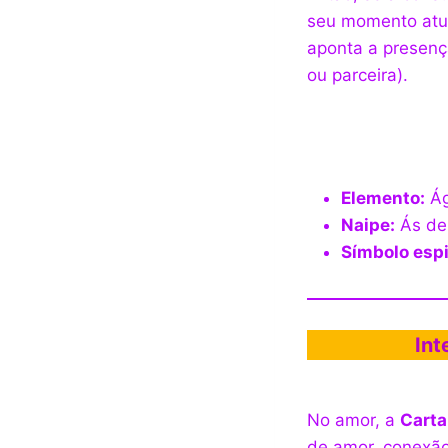
seu momento atua
aponta a presenç
ou parceira).
Elemento:
Ág
Naipe:
Ás de 
Símbolo espi
Int
No amor, a
Carta
de amor, conexã