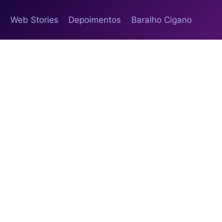
s
Web Stories
Depoimentos
Baralho Cigano