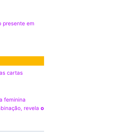
o presente em
as cartas
a feminina
ombinação, revela
o