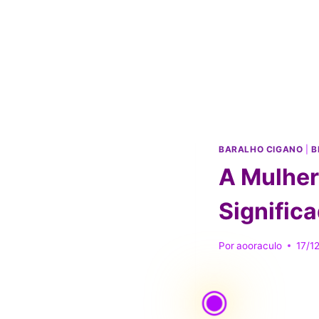
BARALHO CIGANO
|
B
A Mulher
Significa
Por
aooraculo
17/1
◉