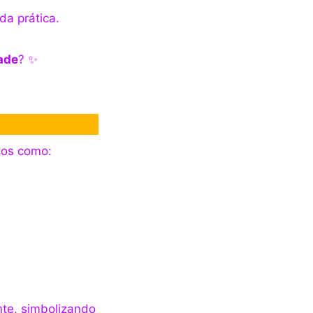
a prática.
dade
? ✨
tos como:
nte, simbolizando