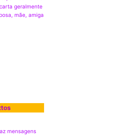
carta geralmente
posa, mãe, amiga
xtos
traz mensagens