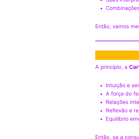
Combinações 
Então, vamos mer
A princípio, a
Car
Intuição e se
A força do fe
Relações int
Reflexão e re
Equilíbrio em
Então, se a cons