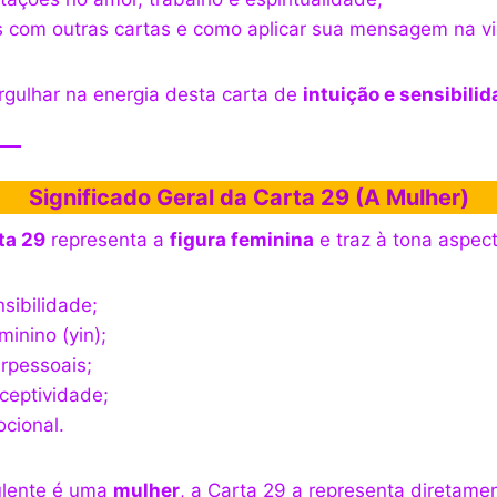
com outras cartas e como aplicar sua mensagem na vid
gulhar na energia desta carta de
intuição e sensibili
Significado Geral da Carta 29 (A Mulher)
ta 29
representa a
figura feminina
e traz à tona aspec
nsibilidade;
minino (yin);
erpessoais;
ceptividade;
ocional.
ulente é uma
mulher
, a Carta 29 a representa diretame