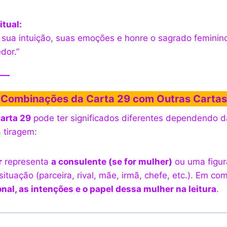
tual:
sua intuição, suas emoções e honre o sagrado feminin
dor.”
Combinações da Carta 29 com Outras Cartas
arta 29
pode ter significados diferentes dependendo d
 tiragem:
r
representa
a consulente (se for mulher)
ou uma figur
situação (parceira, rival, mãe, irmã, chefe, etc.). Em c
al, as intenções e o papel dessa mulher na leitura
.