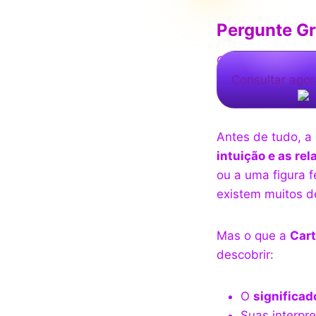
Pergunte Gr
O que os olhos n
Consultar agor
Antes de tudo, a
intuição e as rel
ou a uma figura 
existem muitos d
Mas o que a
Cart
descobrir:
O
significad
Suas interpre