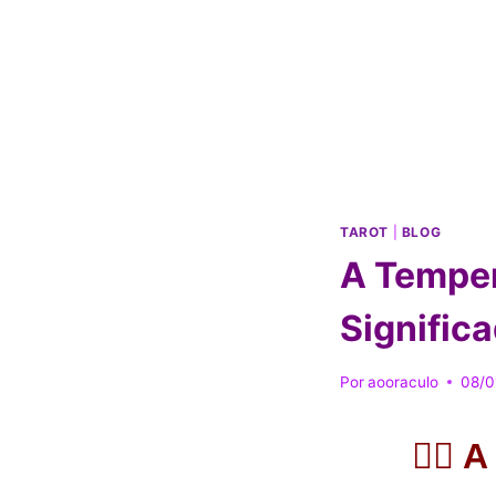
TAROT
|
BLOG
A Temper
Signific
Por
aooraculo
08/0
🧘‍♀️