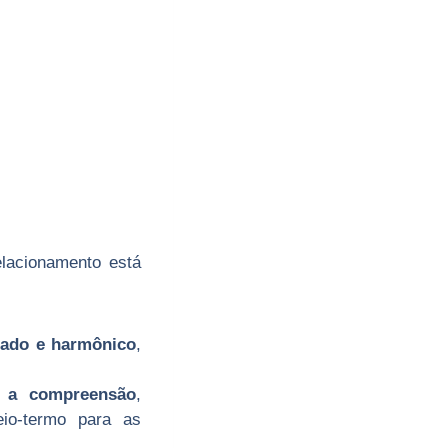
lacionamento está
rado e harmônico
,
e a compreensão
,
io-termo para as