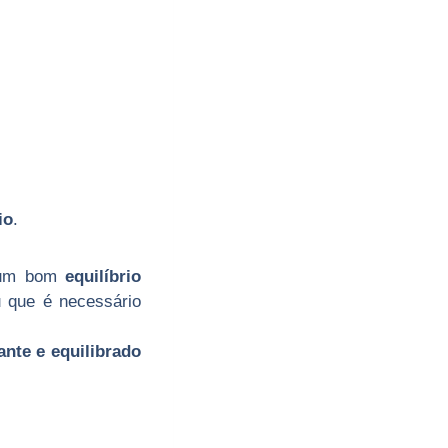
io
.
o um bom
equilíbrio
u que é necessário
ante e equilibrado