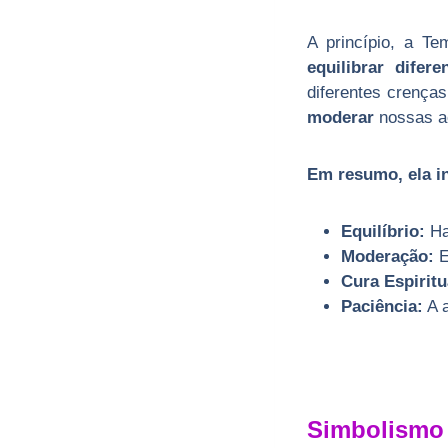
A princípio, a T
equilibrar difer
diferentes crença
moderar
nossas aç
Em resumo, ela i
Equilíbrio:
Ha
Moderação:
E
Cura Espiritu
Paciência:
A a
Simbolismo 