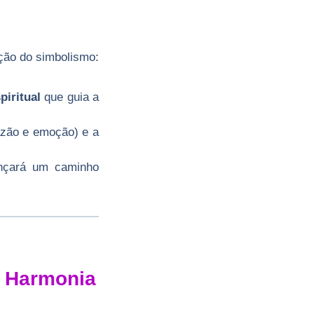
ação do simbolismo:
piritual
que guia a
azão e emoção) e a
ançará um caminho
a Harmonia