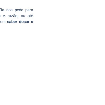
Ela nos pede para
o e razão, ou até
á em
saber dosar e