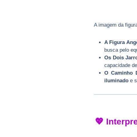
A imagem da figura
A Figura Ange
busca pelo equ
Os Dois Jarr
capacidade de 
O Caminho 
iluminado
e s
💖 Interp