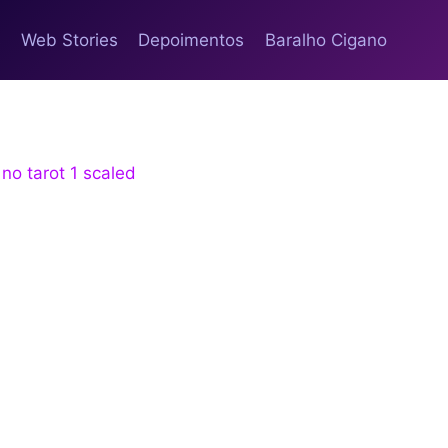
s
Web Stories
Depoimentos
Baralho Cigano