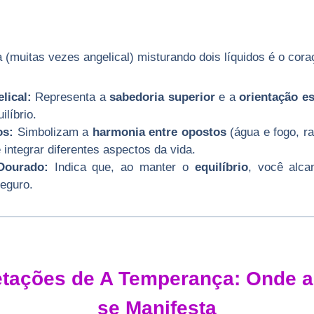
 (muitas vezes angelical) misturando dois líquidos é o cor
lical:
Representa a
sabedoria superior
e a
orientação es
ilíbrio.
os:
Simbolizam a
harmonia entre opostos
(água e fogo, r
integrar diferentes aspectos da vida.
Dourado:
Indica que, ao manter o
equilíbrio
, você alc
eguro.
retações de A Temperança: Onde 
se Manifesta