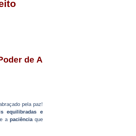
eito
Poder de A
 abraçado pela paz!
s equilibradas e
e a
paciência
que